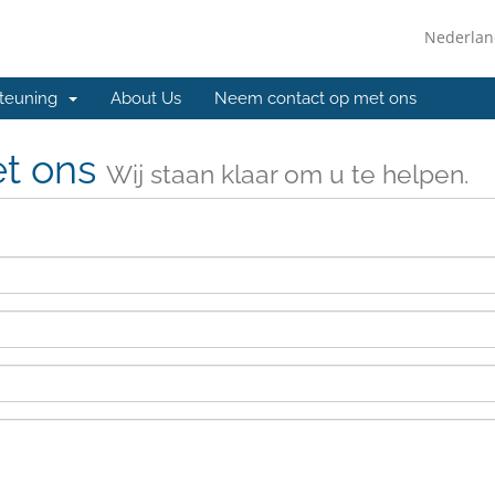
Nederla
steuning
About Us
Neem contact op met ons
t ons
Wij staan klaar om u te helpen.