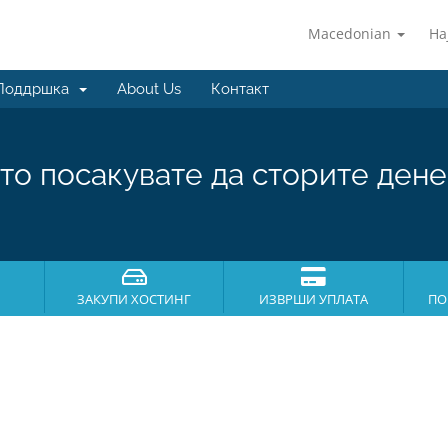
Macedonian
На
Поддршка
About Us
Контакт
то посакувате да сторите дене
ЗАКУПИ ХОСТИНГ
ИЗВРШИ УПЛАТА
ПО