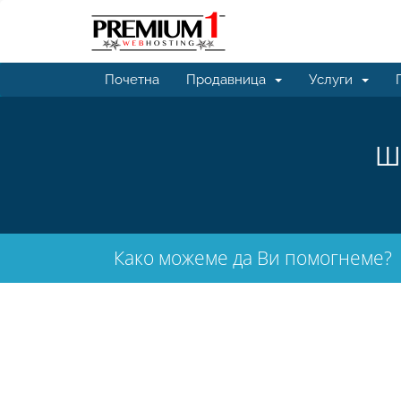
Почетна
Продавница
Услуги
Ш
Како можеме да Ви помогнеме?