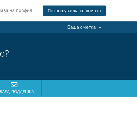
јава на профил
Потрошувачка кошничка
Ваша сметка
с?
БАРАЈ ПОДДРШКА