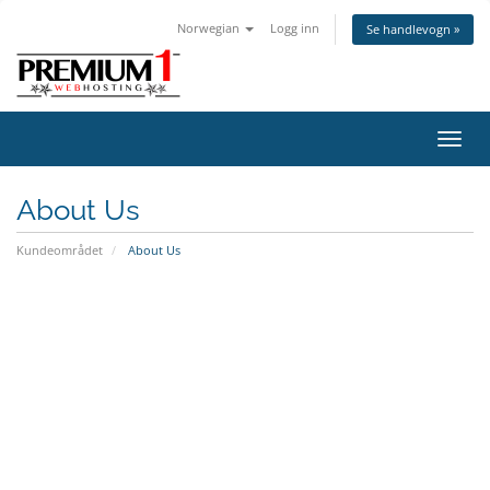
Norwegian
Logg inn
Se handlevogn »
Bytt
navig
About Us
Kundeområdet
About Us