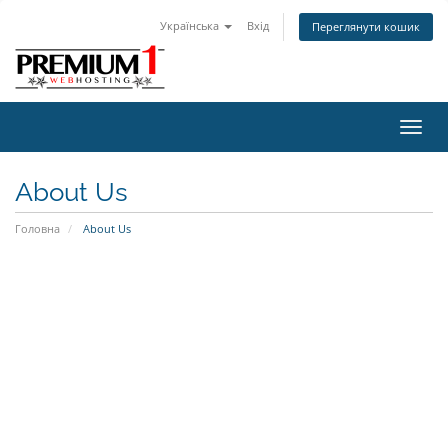
Українська
Вхід
Переглянути кошик
Пере
наві
About Us
Головна
About Us