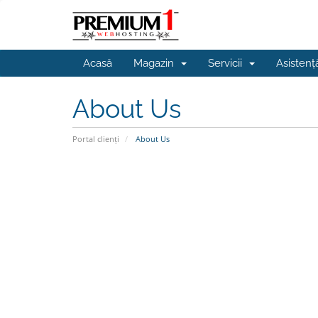
Acasă
Magazin
Servicii
Asisten
About Us
Portal clienți
About Us