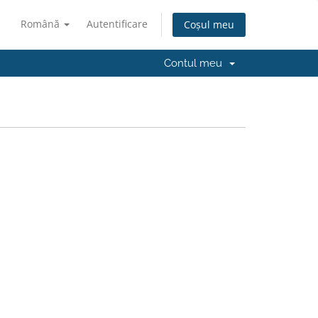
Română
Autentificare
Coșul meu
Contul meu